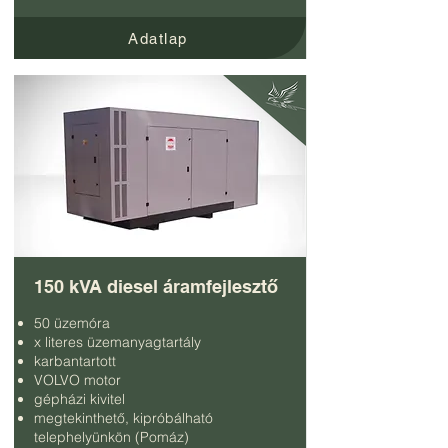
Adatlap
150 kVA diesel áramfejlesztő
50 üzemóra
x literes üzemanyagtartály
karbantartott
VOLVO motor
gépházi kivitel
megtekinthető, kipróbálható
telephelyünkön (Pomáz)